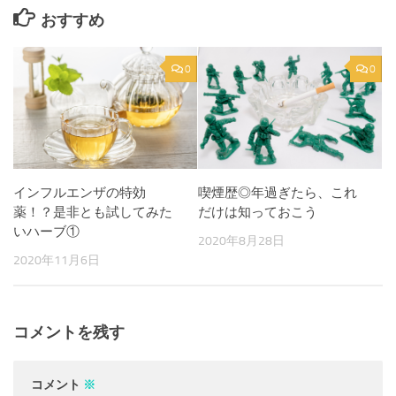
おすすめ
0
0
喫煙歴◎年過ぎたら、これ
インフルエンザの特効
だけは知っておこう
薬！？是非とも試してみた
いハーブ①
2020年8月28日
2020年11月6日
コメントを残す
コメント
※