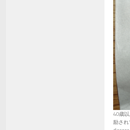
40歳
励されて