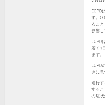
dise
COP
す。C
ること
影響し
COP
若く1
ます。
COP
きに息
進行す
するこ
の症状