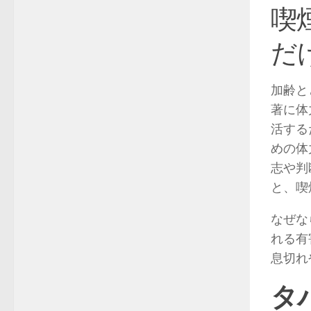
喫
だ
加齢と
著に体
活する
めの体
志や判
と、喫
なぜな
れる有
息切れ
タ