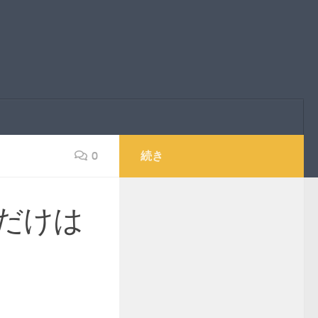
0
続き
だけは