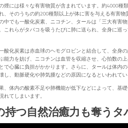
の煙には様々な有害物質が含まれています。約4000種
れ、そのうちの約200種類以上が体に害を与える有害物
の中でも一酸化炭素、ニコチン、タールは「三大有害物
。これらがタバコを吸うたびに肺に送られ、全身に巡っ
一酸化炭素は赤血球のヘモグロビンと結合して、全身の
ぶ能力を妨げ、ニコチンは血管を収縮させ、心拍数の上
とで心臓に負担がかかります。さらに、タールは体内の
壊し、動脈硬化や肺気腫などの原因になるといわれてい
果、体内の酸素不足や肺機能が低下などによって、基礎
現れてしまいます。
の持つ自然治癒力も奪うタ