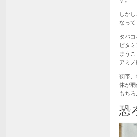
す。
しかし
なって
タバコ
ビタミ
まうこ
アミノ
靭帯、
体が弱
もちろ
恐