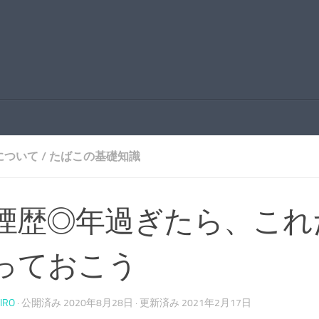
について
/
たばこの基礎知識
煙歴◎年過ぎたら、これ
っておこう
IRO
· 公開済み
2020年8月28日
· 更新済み
2021年2月17日