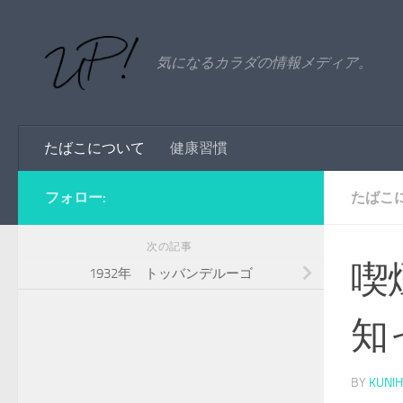
コンテンツへスキップ
気になるカラダの情報メディア。
たばこについて
健康習慣
フォロー:
たばこ
次の記事
喫
1932年 トッバンデルーゴ
知
BY
KUNIH