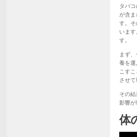
タバコ
が含ま
す。そ
います
す。
まず、
養を運
こすこ
させて
その結
影響が
体