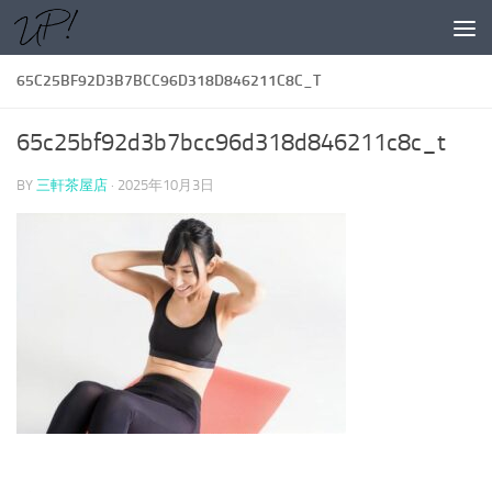
コンテンツへスキップ
65C25BF92D3B7BCC96D318D846211C8C_T
65c25bf92d3b7bcc96d318d846211c8c_t
BY
三軒茶屋店
·
2025年10月3日