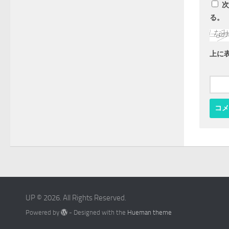
次
る。
上に
UP © 2026. All Rights Reserved.
Powered by
- Designed with the
Hueman theme