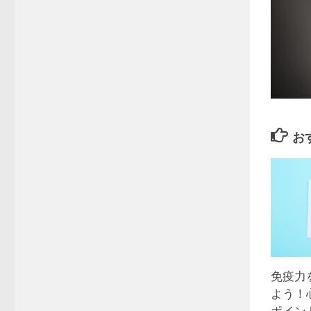
お
免疫力
よう！