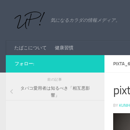
コンテンツへスキップ
気になるカラダの情報メディア。
たばこについて
健康習慣
フォロー:
PIXTA_
前の記事
pi
タバコ愛用者は知るべき「相互悪影
響」
BY
KUNIH