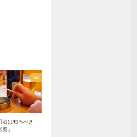
0
用者は知るべき
影響」