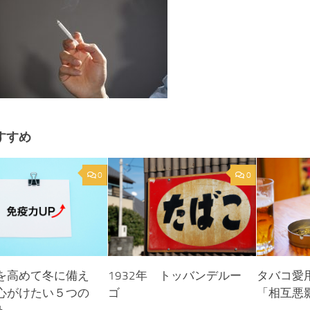
すすめ
0
0
1932年 トッバンデルー
タバコ愛
を高めて冬に備え
ゴ
「相互悪
心がけたい５つの