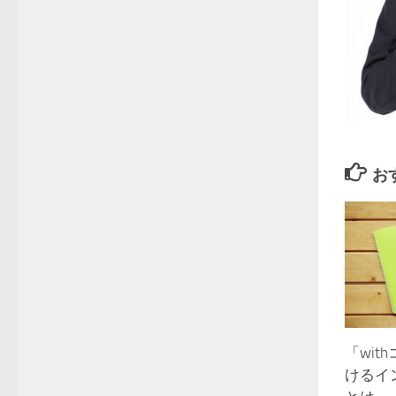
お
「wit
けるイ