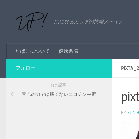
コンテンツへスキップ
気になるカラダの情報メディア。
たばこについて
健康習慣
フォロー:
PIXTA_
前の記事
pi
意志の力では勝てないニコチン中毒
BY
KUNIH