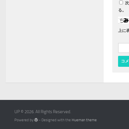
次
る。
上に
UP © 2026. All Rights Reserved.
Powered by
- Designed with the
Hueman theme