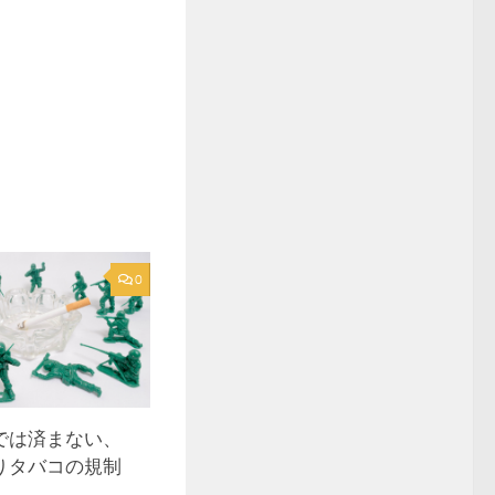
0
では済まない、
りタバコの規制